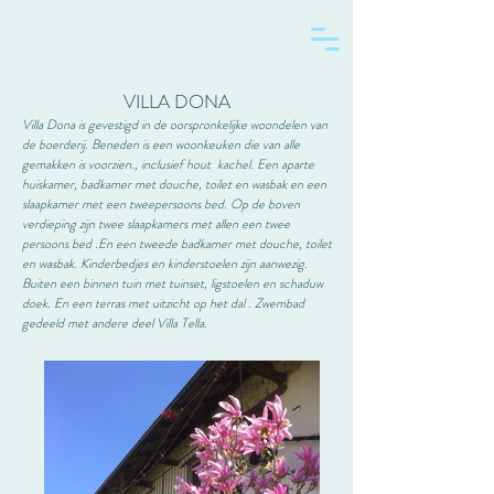
VILLA DONA
Villa Dona is gevestigd in de oorspronkelijke woondelen van
de boerderij. Beneden is een woonkeuken die van alle
gemakken is voorzien., inclusief hout kachel. Een aparte
huiskamer, badkamer met douche, toilet en wasbak en een
slaapkamer met een tweepersoons bed. Op de boven
verdieping zijn twee slaapkamers met allen een twee
persoons bed .En een tweede badkamer met douche, toilet
en wasbak. Kinderbedjes en kinderstoelen zijn aanwezig.
Buiten een binnen tuin met tuinset, ligstoelen en schaduw
doek. En een terras met uitzicht op het dal . Zwembad
gedeeld met andere deel Villa Tella.