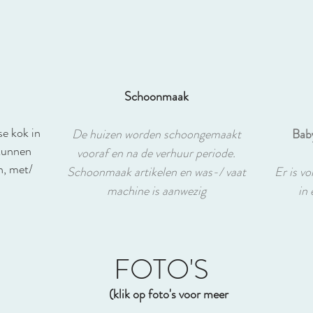
Schoonmaak
se kok in
De huizen worden schoongemaakt
Baby
 kunnen
vooraf en na de verhuur periode.
n, met/
Schoonmaak artikelen en was-/ vaat
Er is v
machine is aanwezig
in 
FOTO'S
(klik op foto's voor meer