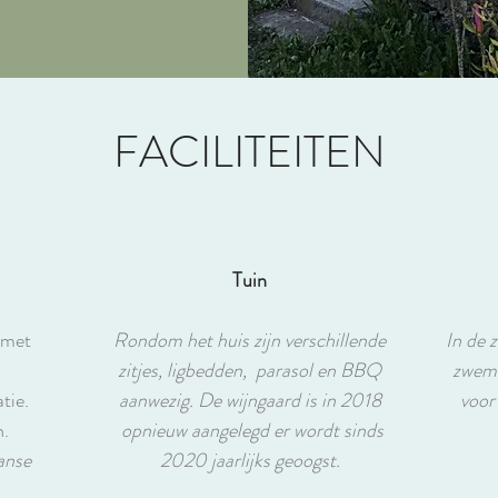
FACILITEITEN
Tuin
t met
Rondom het huis zijn verschillende
In de 
zitjes, ligbedden, parasol en BBQ
zwemb
tie.
aanwezig. De wijngaard is in 2018
voor
n.
opnieuw aangelegd er wordt sinds
anse
2020 jaarlijks geoogst.