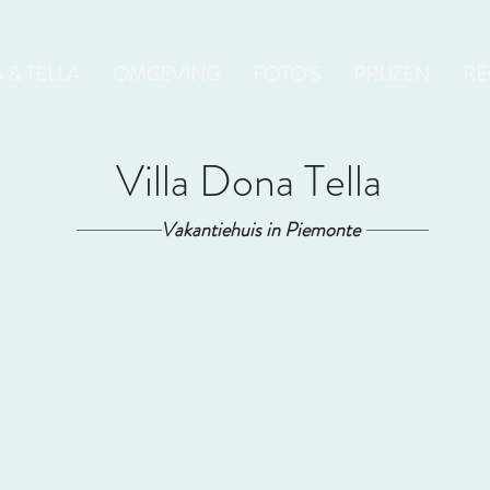
 & TELLA
OMGEVING
FOTO'S
PRIJZEN
RE
Villa Dona Tella
Vakantiehuis in Piemonte